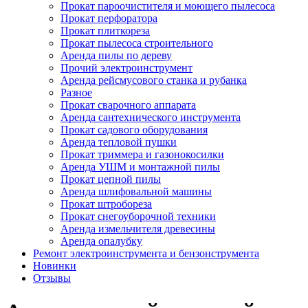
Прокат пароочистителя и моющего пылесоса
Прокат перфоратора
Прокат плиткореза
Прокат пылесоса строительного
Аренда пилы по дереву
Прочий электроинструмент
Аренда рейсмусового станка и рубанка
Разное
Прокат сварочного аппарата
Аренда сантехнического инструмента
Прокат садового оборудования
Аренда тепловой пушки
Прокат триммера и газонокосилки
Аренда УШМ и монтажной пилы
Прокат цепной пилы
Аренда шлифовальной машины
Прокат штробореза
Прокат снегоуборочной техники
Аренда измельчителя древесины
Аренда опалубку
Ремонт электроинструмента и бензонструмента
Новинки
Отзывы