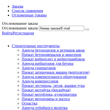
Заказы
Список сравнения
Отложенные товары
Отслеживание заказа
Отслеживание заказа
Войти
Регистрация
Строительные инструменты
Аренда бетонорезов и резчиков швов
Прокат бетономешалок и миксеров
Прокат виброплит и вибротрамбовок
Аренда вибраторов для бетона
Аренда генераторов
Прокат затирочных машин (вертолетов)
Аренда измерительного оборудования
Аренда компрессоров
Прокат лестницы, лесов, вышки тура
Прокат мотобура (бензобура)
Прокат мотоблока, культиватора
Прокат мотопомпы и насоса
Оснастка
Аренда отбойного молотка