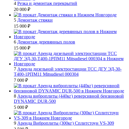
4
Резка и демонтаж перекрытий
20 000
₽
5
Демонтаж стяжки
15 000
₽
6
Демонтаж деревянных полов
15 000
₽
7
Аренда дизельной электростанции ТСС ДГУ ЭД-30-
Т400-1РПМ11 Mitsudiesel 000304
7 000
₽
8
Аренда виброплиты (440кг) реверсивной бензиновой
DYNAMIC DUR-500
5 000
₽
9
Аренда Виброплиты (300кг) Сплитстоун VS-309