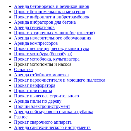
Аренда бетонорезов и резчиков швов
Прокат бетономешалок и миксеров
Прокат виброплит и вибротрамбовок
Аренда вибраторов для бетона
Аренда генераторов
Прокат затирочных машин (вертолетов)
Аренда измерительного оборудования
Аренда компрессоров
Прокат лестницы, лесов, вышки тура
Прокат мотобура (бензобура)
Прокат мотоблока, культиватора
Прокат мотопомпы и насоса
Оснастка
Аренда отбойного молотка
Прокат пароочистителя и моющего пылесоса
Прокат перфоратора
Прокат плиткореза
Прокат пылесоса строительного
Аренда пилы по дереву
Прочий электроинструмент
Аренда рейсмусового станка и рубанка
Разное
Прокат сварочного аппарата
Аренда сантехнического инструмента