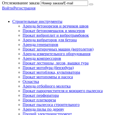
Отслеживание заказа
Войти
Регистрация
Строительные инструменты
Аренда бетонорезов и резчиков швов
Прокат бетономешалок и миксеров
Прокат виброплит и вибротрамбовок
Аренда вибраторов для бетона
Аренда генераторов
Прокат затирочных машин (вертолетов)
Аренда измерительного оборудования
Аренда компрессоров
Прокат лестницы, лесов, вышки тура
Прокат мотобура (бензобура)
Прокат мотоблока, культиватора
Прокат мотопомпы и насоса
Оснастка
Аренда отбойного молотка
Прокат пароочистителя и моющего пылесоса
Прокат перфоратора
Прокат плиткореза
Прокат пылесоса строительного
Аренда пилы по дереву
Прочий электроинструмент