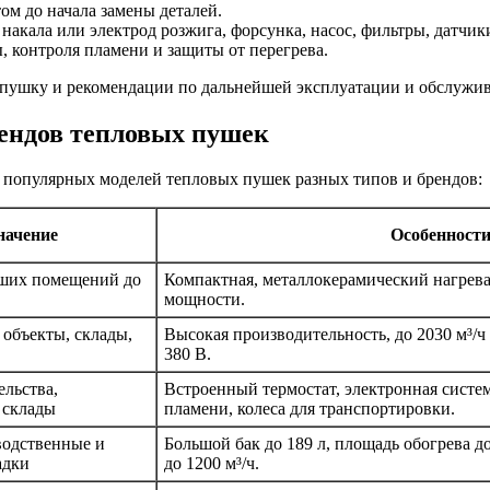
ом до начала замены деталей.
акала или электрод розжига, форсунка, насос, фильтры, датчики
, контроля пламени и защиты от перегрева.
 пушку и рекомендации по дальнейшей эксплуатации и обслужи
ендов тепловых пушек
 популярных моделей тепловых пушек разных типов и брендов:
начение
Особенност
ших помещений до
Компактная, металлокерамический нагрева
мощности.
бъекты, склады,
Высокая производительность, до 2030 м³/ч
380 В.
ельства,
Встроенный термостат, электронная систе
 склады
пламени, колеса для транспортировки.
одственные и
Большой бак до 189 л, площадь обогрева д
адки
до 1200 м³/ч.