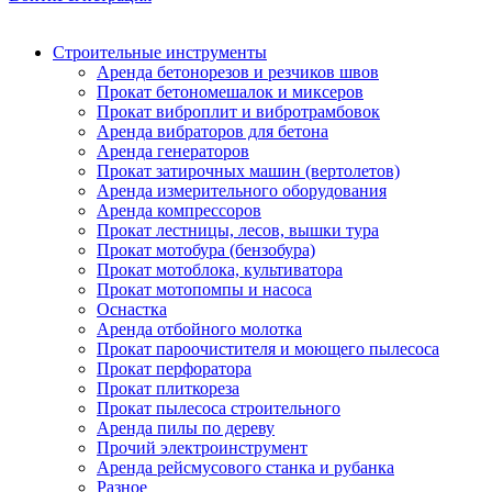
Строительные инструменты
Аренда бетонорезов и резчиков швов
Прокат бетономешалок и миксеров
Прокат виброплит и вибротрамбовок
Аренда вибраторов для бетона
Аренда генераторов
Прокат затирочных машин (вертолетов)
Аренда измерительного оборудования
Аренда компрессоров
Прокат лестницы, лесов, вышки тура
Прокат мотобура (бензобура)
Прокат мотоблока, культиватора
Прокат мотопомпы и насоса
Оснастка
Аренда отбойного молотка
Прокат пароочистителя и моющего пылесоса
Прокат перфоратора
Прокат плиткореза
Прокат пылесоса строительного
Аренда пилы по дереву
Прочий электроинструмент
Аренда рейсмусового станка и рубанка
Разное