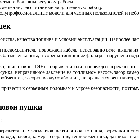
стью и большим ресурсом работы.
ещений, рассчитанные на длительную работу.
олупрофессиональные модели для частных пользователей и неб
шек
ойства, качества топлива и условий эксплуатации. Наиболее ча
 предохранитель, поврежден кабель, неисправно реле, вышла из
абатывает защита, засорены топливные фильтры, нарушена подач
ка, неисправны ТЭНы, обрыв спирали, поврежден переключатель
унка, неправильное давление на топливном насосе, засор камер
обменник, засорен воздухозаборник, не вращается вентилятор, 
ривести к серьезным поломкам и угрозе безопасности, поэтому
ловой пушки
:
агревательных элементов, вентилятора, топлива, форсунки и сис
овода, насоса, камеры сгорания, теплообменника, датчиков и а