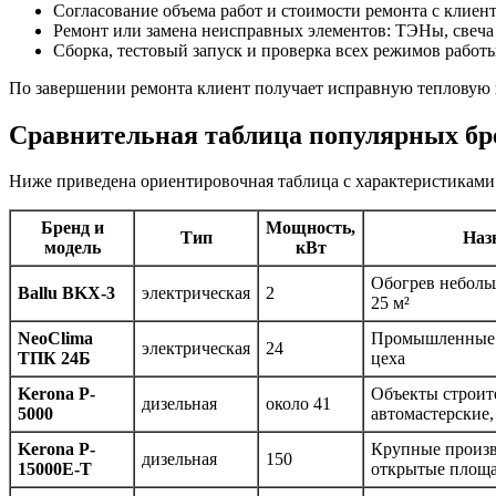
Согласование объема работ и стоимости ремонта с клиент
Ремонт или замена неисправных элементов: ТЭНы, свеча н
Сборка, тестовый запуск и проверка всех режимов работы
По завершении ремонта клиент получает исправную тепловую
Сравнительная таблица популярных бр
Ниже приведена ориентировочная таблица с характеристиками
Бренд и
Мощность,
Тип
Наз
модель
кВт
Обогрев неболь
Ballu BKX-3
электрическая
2
25 м²
NeoClima
Промышленные о
электрическая
24
ТПК 24Б
цеха
Kerona P-
Объекты строит
дизельная
около 41
5000
автомастерские,
Kerona P-
Крупные произв
дизельная
150
15000E-T
открытые площ