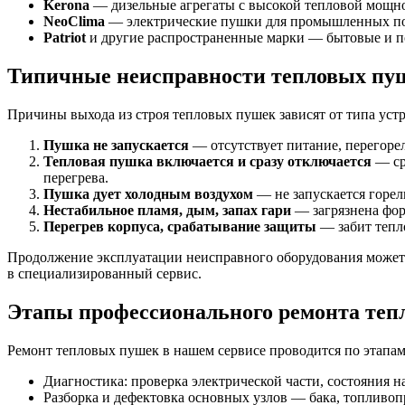
Kerona
— дизельные агрегаты с высокой тепловой мощно
NeoClima
— электрические пушки для промышленных пом
Patriot
и другие распространенные марки — бытовые и п
Типичные неисправности тепловых пу
Причины выхода из строя тепловых пушек зависят от типа устр
Пушка не запускается
— отсутствует питание, перегорел
Тепловая пушка включается и сразу отключается
— ср
перегрева.
Пушка дует холодным воздухом
— не запускается горел
Нестабильное пламя, дым, запах гари
— загрязнена форс
Перегрев корпуса, срабатывание защиты
— забит тепло
Продолжение эксплуатации неисправного оборудования может п
в специализированный сервис.
Этапы профессионального ремонта теп
Ремонт тепловых пушек в нашем сервисе проводится по этапам
Диагностика: проверка электрической части, состояния н
Разборка и дефектовка основных узлов — бака, топливопр