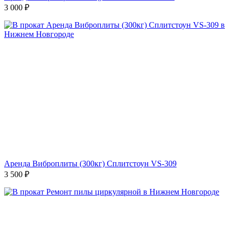
3 000
₽
Аренда Виброплиты (300кг) Сплитстоун VS-309
3 500
₽