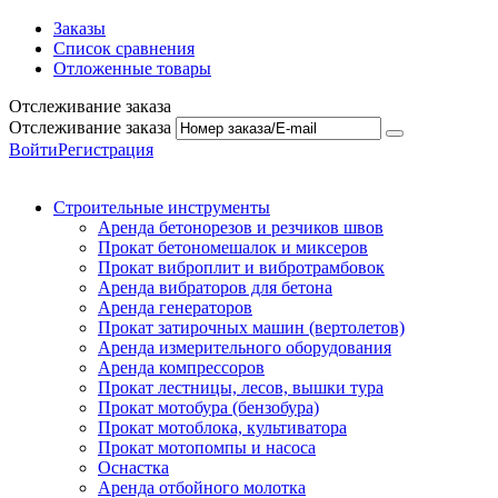
Заказы
Список сравнения
Отложенные товары
Отслеживание заказа
Отслеживание заказа
Войти
Регистрация
Строительные инструменты
Аренда бетонорезов и резчиков швов
Прокат бетономешалок и миксеров
Прокат виброплит и вибротрамбовок
Аренда вибраторов для бетона
Аренда генераторов
Прокат затирочных машин (вертолетов)
Аренда измерительного оборудования
Аренда компрессоров
Прокат лестницы, лесов, вышки тура
Прокат мотобура (бензобура)
Прокат мотоблока, культиватора
Прокат мотопомпы и насоса
Оснастка
Аренда отбойного молотка