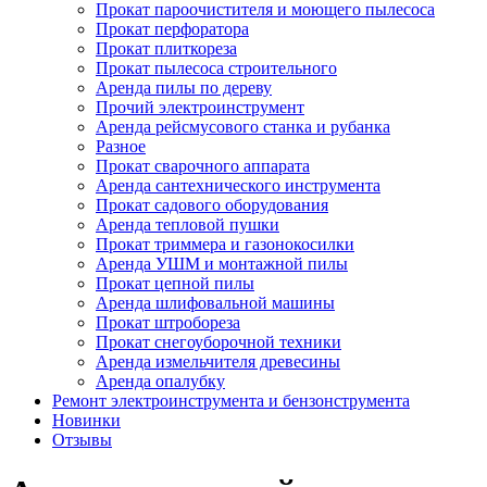
Прокат пароочистителя и моющего пылесоса
Прокат перфоратора
Прокат плиткореза
Прокат пылесоса строительного
Аренда пилы по дереву
Прочий электроинструмент
Аренда рейсмусового станка и рубанка
Разное
Прокат сварочного аппарата
Аренда сантехнического инструмента
Прокат садового оборудования
Аренда тепловой пушки
Прокат триммера и газонокосилки
Аренда УШМ и монтажной пилы
Прокат цепной пилы
Аренда шлифовальной машины
Прокат штробореза
Прокат снегоуборочной техники
Аренда измельчителя древесины
Аренда опалубку
Ремонт электроинструмента и бензонструмента
Новинки
Отзывы