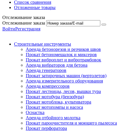
Список сравнения
Отложенные товары
Отслеживание заказа
Отслеживание заказа
Войти
Регистрация
Строительные инструменты
Аренда бетонорезов и резчиков швов
Прокат бетономешалок и миксеров
Прокат виброплит и вибротрамбовок
Аренда вибраторов для бетона
Аренда генераторов
Прокат затирочных машин (вертолетов)
Аренда измерительного оборудования
Аренда компрессоров
Прокат лестницы, лесов, вышки тура
Прокат мотобура (бензобура)
Прокат мотоблока, культиватора
Прокат мотопомпы и насоса
Оснастка
Аренда отбойного молотка
Прокат пароочистителя и моющего пылесоса
Прокат перфоратора