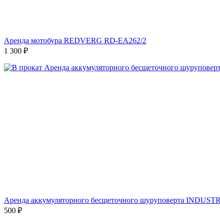
Аренда мотобура REDVERG RD-EA262/2
1 300
₽
Аренда аккумуляторного бесщеточного шуруповерта INDUSTR
500
₽