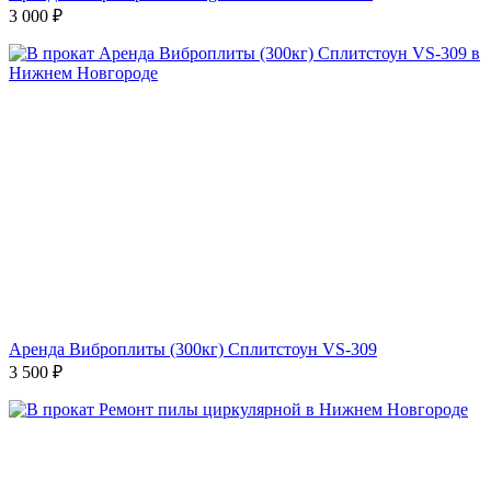
3 000
₽
Аренда Виброплиты (300кг) Сплитстоун VS-309
3 500
₽