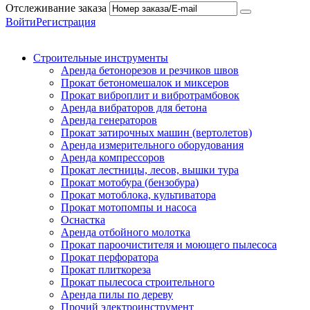
Отслеживание заказа
Войти
Регистрация
Строительные инструменты
Аренда бетонорезов и резчиков швов
Прокат бетономешалок и миксеров
Прокат виброплит и вибротрамбовок
Аренда вибраторов для бетона
Аренда генераторов
Прокат затирочных машин (вертолетов)
Аренда измерительного оборудования
Аренда компрессоров
Прокат лестницы, лесов, вышки тура
Прокат мотобура (бензобура)
Прокат мотоблока, культиватора
Прокат мотопомпы и насоса
Оснастка
Аренда отбойного молотка
Прокат пароочистителя и моющего пылесоса
Прокат перфоратора
Прокат плиткореза
Прокат пылесоса строительного
Аренда пилы по дереву
Прочий электроинструмент