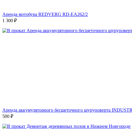
Аренда мотобура REDVERG RD-EA262/2
1 300
₽
Аренда аккумуляторного бесщеточного шуруповерта INDUSTR
500
₽