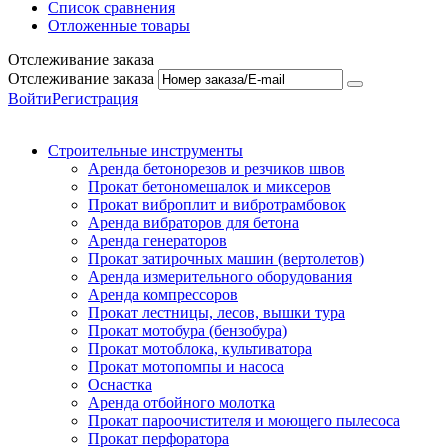
Список сравнения
Отложенные товары
Отслеживание заказа
Отслеживание заказа
Войти
Регистрация
Строительные инструменты
Аренда бетонорезов и резчиков швов
Прокат бетономешалок и миксеров
Прокат виброплит и вибротрамбовок
Аренда вибраторов для бетона
Аренда генераторов
Прокат затирочных машин (вертолетов)
Аренда измерительного оборудования
Аренда компрессоров
Прокат лестницы, лесов, вышки тура
Прокат мотобура (бензобура)
Прокат мотоблока, культиватора
Прокат мотопомпы и насоса
Оснастка
Аренда отбойного молотка
Прокат пароочистителя и моющего пылесоса
Прокат перфоратора