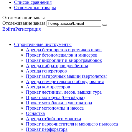
Список сравнения
Отложенные товары
Отслеживание заказа
Отслеживание заказа
Войти
Регистрация
Строительные инструменты
Аренда бетонорезов и резчиков швов
Прокат бетономешалок и миксеров
Прокат виброплит и вибротрамбовок
Аренда вибраторов для бетона
Аренда генераторов
Прокат затирочных машин (вертолетов)
Аренда измерительного оборудования
Аренда компрессоров
Прокат лестницы, лесов, вышки тура
Прокат мотобура (бензобура)
Прокат мотоблока, культиватора
Прокат мотопомпы и насоса
Оснастка
Аренда отбойного молотка
Прокат пароочистителя и моющего пылесоса
Прокат перфоратора