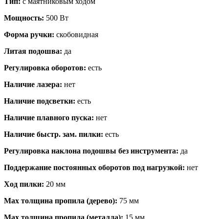
Тип:
с маятниковым ходом
Мощность:
500 Вт
Форма ручки:
скобовидная
Литая подошва:
да
Регулировка оборотов:
есть
Наличие лазера:
нет
Наличие подсветки:
есть
Наличие плавного пуска:
нет
Наличие быстр. зам. пилки:
есть
Регулировка наклона подошвы без инструмента:
да
Поддержание постоянных оборотов под нагрузкой:
нет
Ход пилки:
20 мм
Мах толщина пропила (дерево):
75 мм
Мах толщина пропила (металла):
15 мм