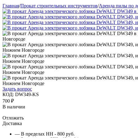
Главная
/
Прокат строительных инструментов
/
Аренда пилы по д
Задать вопрос
КОД:
DW349-KS
700
₽
В наличии
Отложить
Доставка
— В пределах НН - 800 руб.