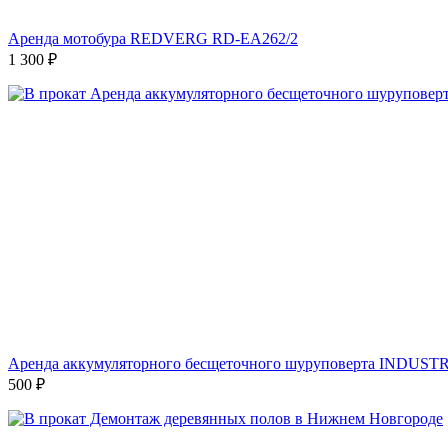
Аренда мотобура REDVERG RD-EA262/2
1 300
₽
Аренда аккумуляторного бесщеточного шуруповерта INDUSTR
500
₽