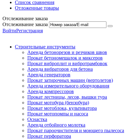
Список сравнения
Отложенные товары
Отслеживание заказа
Отслеживание заказа
Войти
Регистрация
Строительные инструменты
Аренда бетонорезов и резчиков швов
Прокат бетономешалок и миксеров
Прокат виброплит и вибротрамбовок
Аренда вибраторов для бетона
Аренда генераторов
Прокат затирочных машин (вертолетов)
Аренда измерительного оборудования
Аренда компрессоров
Прокат лестницы, лесов, вышки тура
Прокат мотобура (бензобура)
Прокат мотоблока, культиватора
Прокат мотопомпы и насоса
Оснастка
Аренда отбойного молотка
Прокат пароочистителя и моющего пылесоса
Прокат перфоратора