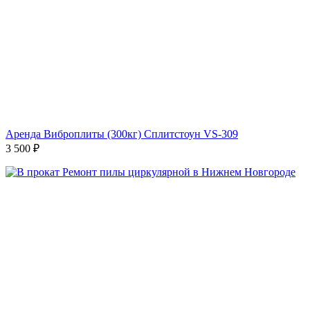
Аренда Виброплиты (300кг) Сплитстоун VS-309
3 500
₽