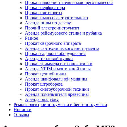
Прокат пароочистителя и моющего пылесоса
Прокат перфоратора
Прокат плиткореза
Прокат пылесоса строительного
Аренда пилы по дереву
Прочий электроинструмент
Аренда рейсмусового станка и рубанка
Разное
Прокат сварочного аппарата
Аренда сантехнического инструмента
Прокат садового оборудования
Аренда тепловой пушки
Прокат триммера и газонокосилки
Аренда УШМ и монтажной пилы
Прокат цепной пилы
Аренда шлифовальной машины
Прокат штробореза
Прокат снегоуборочной техники
Аренда измельчителя древесины
Аренда опалубку
Ремонт электроинструмента и бензонструмента
Новинки
Отзывы