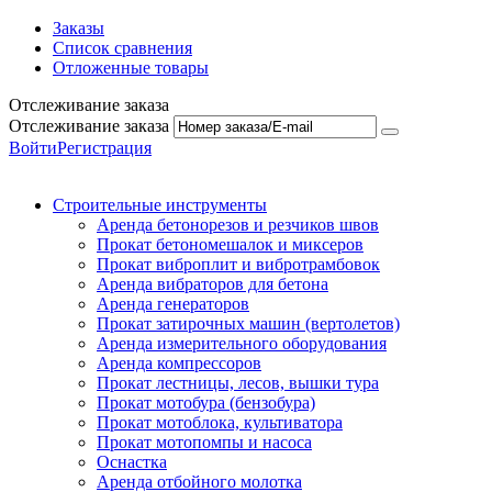
Заказы
Список сравнения
Отложенные товары
Отслеживание заказа
Отслеживание заказа
Войти
Регистрация
Строительные инструменты
Аренда бетонорезов и резчиков швов
Прокат бетономешалок и миксеров
Прокат виброплит и вибротрамбовок
Аренда вибраторов для бетона
Аренда генераторов
Прокат затирочных машин (вертолетов)
Аренда измерительного оборудования
Аренда компрессоров
Прокат лестницы, лесов, вышки тура
Прокат мотобура (бензобура)
Прокат мотоблока, культиватора
Прокат мотопомпы и насоса
Оснастка
Аренда отбойного молотка