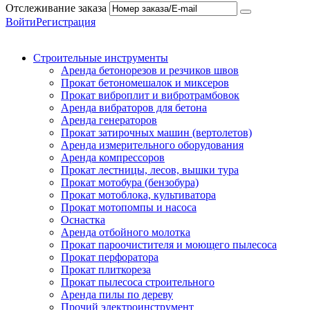
Отслеживание заказа
Войти
Регистрация
Строительные инструменты
Аренда бетонорезов и резчиков швов
Прокат бетономешалок и миксеров
Прокат виброплит и вибротрамбовок
Аренда вибраторов для бетона
Аренда генераторов
Прокат затирочных машин (вертолетов)
Аренда измерительного оборудования
Аренда компрессоров
Прокат лестницы, лесов, вышки тура
Прокат мотобура (бензобура)
Прокат мотоблока, культиватора
Прокат мотопомпы и насоса
Оснастка
Аренда отбойного молотка
Прокат пароочистителя и моющего пылесоса
Прокат перфоратора
Прокат плиткореза
Прокат пылесоса строительного
Аренда пилы по дереву
Прочий электроинструмент