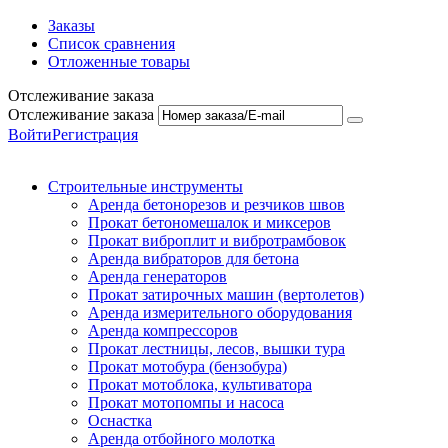
Заказы
Список сравнения
Отложенные товары
Отслеживание заказа
Отслеживание заказа
Войти
Регистрация
Строительные инструменты
Аренда бетонорезов и резчиков швов
Прокат бетономешалок и миксеров
Прокат виброплит и вибротрамбовок
Аренда вибраторов для бетона
Аренда генераторов
Прокат затирочных машин (вертолетов)
Аренда измерительного оборудования
Аренда компрессоров
Прокат лестницы, лесов, вышки тура
Прокат мотобура (бензобура)
Прокат мотоблока, культиватора
Прокат мотопомпы и насоса
Оснастка
Аренда отбойного молотка