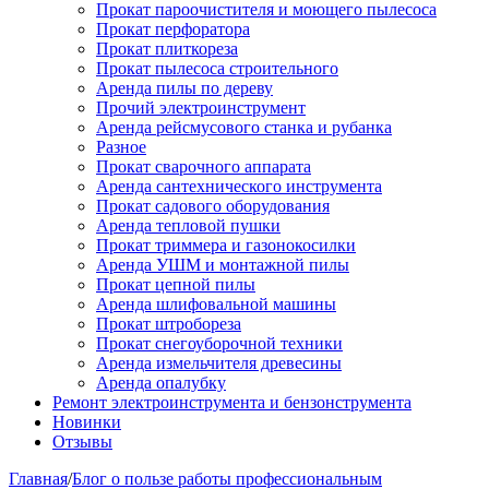
Прокат пароочистителя и моющего пылесоса
Прокат перфоратора
Прокат плиткореза
Прокат пылесоса строительного
Аренда пилы по дереву
Прочий электроинструмент
Аренда рейсмусового станка и рубанка
Разное
Прокат сварочного аппарата
Аренда сантехнического инструмента
Прокат садового оборудования
Аренда тепловой пушки
Прокат триммера и газонокосилки
Аренда УШМ и монтажной пилы
Прокат цепной пилы
Аренда шлифовальной машины
Прокат штробореза
Прокат снегоуборочной техники
Аренда измельчителя древесины
Аренда опалубку
Ремонт электроинструмента и бензонструмента
Новинки
Отзывы
Главная
/
Блог о пользе работы профессиональным