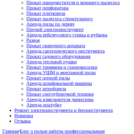
Прокат пароочистителя и моющего пылесоса
Прокат перфоратора
Прокат плиткореза
Прокат пылесоса строительного
Аренда пилы по дереву
Прочий электроинструмент
Аренда рейсмусового станка и рубанка
Разное
Прокат сварочного аппарата
Аренда сантехнического инструмента
Прокат садового оборудования
Аренда тепловой пушки
Прокат триммера и газонокосилки
Аренда УШМ и монтажной пилы
Прокат цепной пилы
Аренда шлифовальной машины
Прокат штробореза
Прокат снегоуборочной техники
Аренда измельчителя древесины
Аренда опалубку
Ремонт электроинструмента и бензонструмента
Новинки
Отзывы
Главная
/
Блог о пользе работы профессиональным