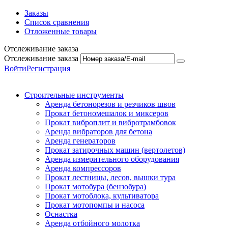
Заказы
Список сравнения
Отложенные товары
Отслеживание заказа
Отслеживание заказа
Войти
Регистрация
Строительные инструменты
Аренда бетонорезов и резчиков швов
Прокат бетономешалок и миксеров
Прокат виброплит и вибротрамбовок
Аренда вибраторов для бетона
Аренда генераторов
Прокат затирочных машин (вертолетов)
Аренда измерительного оборудования
Аренда компрессоров
Прокат лестницы, лесов, вышки тура
Прокат мотобура (бензобура)
Прокат мотоблока, культиватора
Прокат мотопомпы и насоса
Оснастка
Аренда отбойного молотка