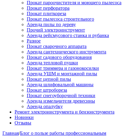
Прокат пароочистителя и моющего пылесоса
Прокат перфоратора
Прокат плиткореза
Прокат пылесоса строительного
Аренда пилы по дереву
Прочий электроинструмент
Аренда рейсмусового станка и рубанка
Разное
Прокат сварочного аппарата
Аренда сантехнического инструмента
Прокат садового оборудования
Аренда тепловой пушки
Прокат триммера и газонокосилки
Аренда УШМ и монтажной пилы
Прокат цепной пилы
Аренда шлифовальной машины
Прокат штробореза
Прокат снегоуборочной техники
Аренда измельчителя древесины
Аренда опалубку
Ремонт электроинструмента и бензонструмента
Новинки
Отзывы
Главная
/
Блог о пользе работы профессиональным