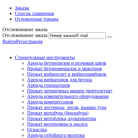
Заказы
Список сравнения
Отложенные товары
Отслеживание заказа
Отслеживание заказа
Войти
Регистрация
Строительные инструменты
Аренда бетонорезов и резчиков швов
Прокат бетономешалок и миксеров
Прокат виброплит и вибротрамбовок
Аренда вибраторов для бетона
Аренда генераторов
Прокат затирочных машин (вертолетов)
Аренда измерительного оборудования
Аренда компрессоров
Прокат лестницы, лесов, вышки тура
Прокат мотобура (бензобура)
Прокат мотоблока, культиватора
Прокат мотопомпы и насоса
Оснастка
Аренда отбойного молотка