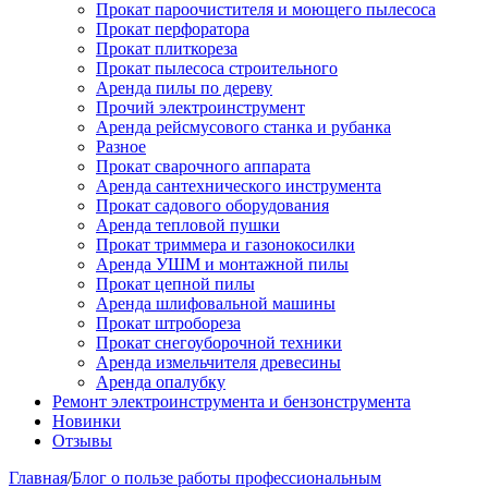
Прокат пароочистителя и моющего пылесоса
Прокат перфоратора
Прокат плиткореза
Прокат пылесоса строительного
Аренда пилы по дереву
Прочий электроинструмент
Аренда рейсмусового станка и рубанка
Разное
Прокат сварочного аппарата
Аренда сантехнического инструмента
Прокат садового оборудования
Аренда тепловой пушки
Прокат триммера и газонокосилки
Аренда УШМ и монтажной пилы
Прокат цепной пилы
Аренда шлифовальной машины
Прокат штробореза
Прокат снегоуборочной техники
Аренда измельчителя древесины
Аренда опалубку
Ремонт электроинструмента и бензонструмента
Новинки
Отзывы
Главная
/
Блог о пользе работы профессиональным