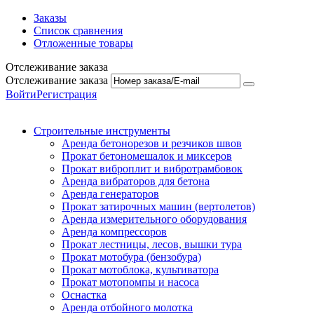
Заказы
Список сравнения
Отложенные товары
Отслеживание заказа
Отслеживание заказа
Войти
Регистрация
Строительные инструменты
Аренда бетонорезов и резчиков швов
Прокат бетономешалок и миксеров
Прокат виброплит и вибротрамбовок
Аренда вибраторов для бетона
Аренда генераторов
Прокат затирочных машин (вертолетов)
Аренда измерительного оборудования
Аренда компрессоров
Прокат лестницы, лесов, вышки тура
Прокат мотобура (бензобура)
Прокат мотоблока, культиватора
Прокат мотопомпы и насоса
Оснастка
Аренда отбойного молотка