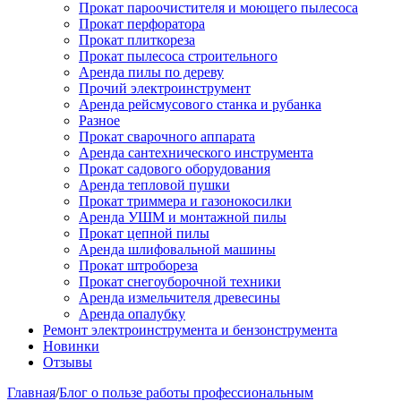
Прокат пароочистителя и моющего пылесоса
Прокат перфоратора
Прокат плиткореза
Прокат пылесоса строительного
Аренда пилы по дереву
Прочий электроинструмент
Аренда рейсмусового станка и рубанка
Разное
Прокат сварочного аппарата
Аренда сантехнического инструмента
Прокат садового оборудования
Аренда тепловой пушки
Прокат триммера и газонокосилки
Аренда УШМ и монтажной пилы
Прокат цепной пилы
Аренда шлифовальной машины
Прокат штробореза
Прокат снегоуборочной техники
Аренда измельчителя древесины
Аренда опалубку
Ремонт электроинструмента и бензонструмента
Новинки
Отзывы
Главная
/
Блог о пользе работы профессиональным