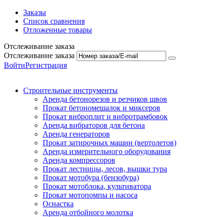
Заказы
Список сравнения
Отложенные товары
Отслеживание заказа
Отслеживание заказа
Войти
Регистрация
Строительные инструменты
Аренда бетонорезов и резчиков швов
Прокат бетономешалок и миксеров
Прокат виброплит и вибротрамбовок
Аренда вибраторов для бетона
Аренда генераторов
Прокат затирочных машин (вертолетов)
Аренда измерительного оборудования
Аренда компрессоров
Прокат лестницы, лесов, вышки тура
Прокат мотобура (бензобура)
Прокат мотоблока, культиватора
Прокат мотопомпы и насоса
Оснастка
Аренда отбойного молотка