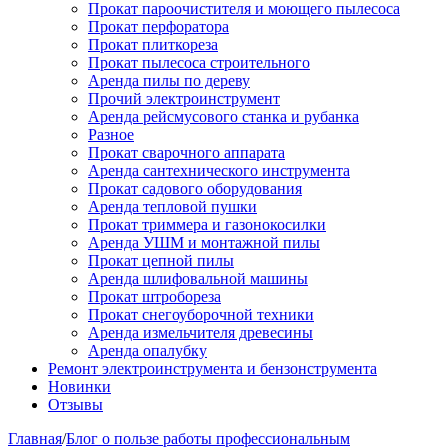
Прокат пароочистителя и моющего пылесоса
Прокат перфоратора
Прокат плиткореза
Прокат пылесоса строительного
Аренда пилы по дереву
Прочий электроинструмент
Аренда рейсмусового станка и рубанка
Разное
Прокат сварочного аппарата
Аренда сантехнического инструмента
Прокат садового оборудования
Аренда тепловой пушки
Прокат триммера и газонокосилки
Аренда УШМ и монтажной пилы
Прокат цепной пилы
Аренда шлифовальной машины
Прокат штробореза
Прокат снегоуборочной техники
Аренда измельчителя древесины
Аренда опалубку
Ремонт электроинструмента и бензонструмента
Новинки
Отзывы
Главная
/
Блог о пользе работы профессиональным