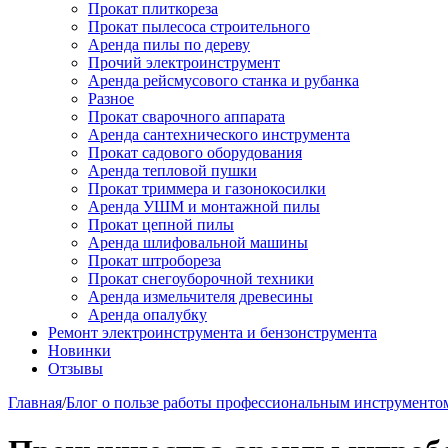
Прокат плиткореза
Прокат пылесоса строительного
Аренда пилы по дереву
Прочий электроинструмент
Аренда рейсмусового станка и рубанка
Разное
Прокат сварочного аппарата
Аренда сантехнического инструмента
Прокат садового оборудования
Аренда тепловой пушки
Прокат триммера и газонокосилки
Аренда УШМ и монтажной пилы
Прокат цепной пилы
Аренда шлифовальной машины
Прокат штробореза
Прокат снегоуборочной техники
Аренда измельчителя древесины
Аренда опалубку
Ремонт электроинструмента и бензонструмента
Новинки
Отзывы
Главная
/
Блог о пользе работы профессиональным инструменто