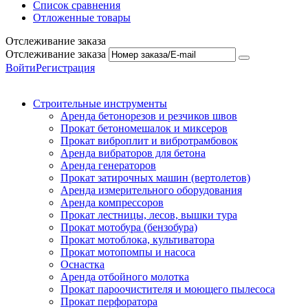
Список сравнения
Отложенные товары
Отслеживание заказа
Отслеживание заказа
Войти
Регистрация
Строительные инструменты
Аренда бетонорезов и резчиков швов
Прокат бетономешалок и миксеров
Прокат виброплит и вибротрамбовок
Аренда вибраторов для бетона
Аренда генераторов
Прокат затирочных машин (вертолетов)
Аренда измерительного оборудования
Аренда компрессоров
Прокат лестницы, лесов, вышки тура
Прокат мотобура (бензобура)
Прокат мотоблока, культиватора
Прокат мотопомпы и насоса
Оснастка
Аренда отбойного молотка
Прокат пароочистителя и моющего пылесоса
Прокат перфоратора