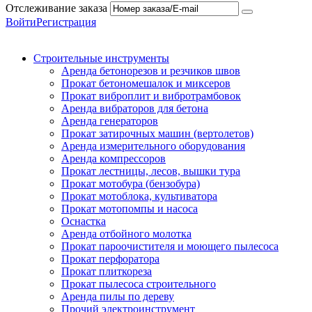
Отслеживание заказа
Войти
Регистрация
Строительные инструменты
Аренда бетонорезов и резчиков швов
Прокат бетономешалок и миксеров
Прокат виброплит и вибротрамбовок
Аренда вибраторов для бетона
Аренда генераторов
Прокат затирочных машин (вертолетов)
Аренда измерительного оборудования
Аренда компрессоров
Прокат лестницы, лесов, вышки тура
Прокат мотобура (бензобура)
Прокат мотоблока, культиватора
Прокат мотопомпы и насоса
Оснастка
Аренда отбойного молотка
Прокат пароочистителя и моющего пылесоса
Прокат перфоратора
Прокат плиткореза
Прокат пылесоса строительного
Аренда пилы по дереву
Прочий электроинструмент