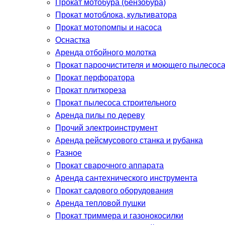
Прокат мотобура (бензобура)
Прокат мотоблока, культиватора
Прокат мотопомпы и насоса
Оснастка
Аренда отбойного молотка
Прокат пароочистителя и моющего пылесос
Прокат перфоратора
Прокат плиткореза
Прокат пылесоса строительного
Аренда пилы по дереву
Прочий электроинструмент
Аренда рейсмусового станка и рубанка
Разное
Прокат сварочного аппарата
Аренда сантехнического инструмента
Прокат садового оборудования
Аренда тепловой пушки
Прокат триммера и газонокосилки