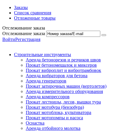
Заказы
Список сравнения
Отложенные товары
Отслеживание заказа
Отслеживание заказа
Войти
Регистрация
Строительные инструменты
Аренда бетонорезов и резчиков швов
Прокат бетономешалок и миксеров
Прокат виброплит и вибротрамбовок
Аренда вибраторов для бетона
Аренда генераторов
Прокат затирочных машин (вертолетов)
Аренда измерительного оборудования
Аренда компрессоров
Прокат лестницы, лесов, вышки тура
Прокат мотобура (бензобура)
Прокат мотоблока, культиватора
Прокат мотопомпы и насоса
Оснастка
Аренда отбойного молотка