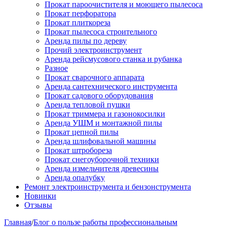
Прокат пароочистителя и моющего пылесоса
Прокат перфоратора
Прокат плиткореза
Прокат пылесоса строительного
Аренда пилы по дереву
Прочий электроинструмент
Аренда рейсмусового станка и рубанка
Разное
Прокат сварочного аппарата
Аренда сантехнического инструмента
Прокат садового оборудования
Аренда тепловой пушки
Прокат триммера и газонокосилки
Аренда УШМ и монтажной пилы
Прокат цепной пилы
Аренда шлифовальной машины
Прокат штробореза
Прокат снегоуборочной техники
Аренда измельчителя древесины
Аренда опалубку
Ремонт электроинструмента и бензонструмента
Новинки
Отзывы
Главная
/
Блог о пользе работы профессиональным