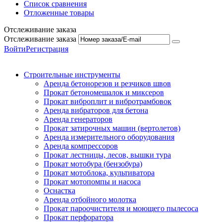
Список сравнения
Отложенные товары
Отслеживание заказа
Отслеживание заказа
Войти
Регистрация
Строительные инструменты
Аренда бетонорезов и резчиков швов
Прокат бетономешалок и миксеров
Прокат виброплит и вибротрамбовок
Аренда вибраторов для бетона
Аренда генераторов
Прокат затирочных машин (вертолетов)
Аренда измерительного оборудования
Аренда компрессоров
Прокат лестницы, лесов, вышки тура
Прокат мотобура (бензобура)
Прокат мотоблока, культиватора
Прокат мотопомпы и насоса
Оснастка
Аренда отбойного молотка
Прокат пароочистителя и моющего пылесоса
Прокат перфоратора