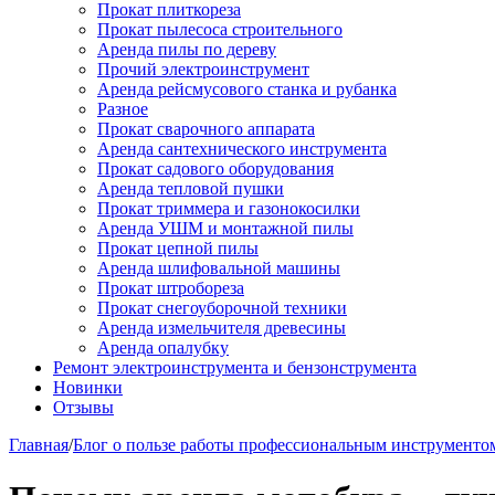
Прокат плиткореза
Прокат пылесоса строительного
Аренда пилы по дереву
Прочий электроинструмент
Аренда рейсмусового станка и рубанка
Разное
Прокат сварочного аппарата
Аренда сантехнического инструмента
Прокат садового оборудования
Аренда тепловой пушки
Прокат триммера и газонокосилки
Аренда УШМ и монтажной пилы
Прокат цепной пилы
Аренда шлифовальной машины
Прокат штробореза
Прокат снегоуборочной техники
Аренда измельчителя древесины
Аренда опалубку
Ремонт электроинструмента и бензонструмента
Новинки
Отзывы
Главная
/
Блог о пользе работы профессиональным инструменто