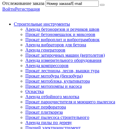
Отслеживание заказа
Войти
Регистрация
Строительные инструменты
Аренда бетонорезов и резчиков швов
Прокат бетономешалок и миксеров
Прокат виброплит и вибротрамбовок
Аренда вибраторов для бетона
Аренда генераторов
Прокат затирочных машин (вертолетов)
Аренда измерительного оборудования
Аренда компрессоров
Прокат лестницы, лесов, вышки тура
Прокат мотобура (бензобура)
Прокат мотоблока, культиватора
Прокат мотопомпы и насоса
Оснастка
Аренда отбойного молотка
Прокат пароочистителя и моющего пылесоса
Прокат перфоратора
Прокат плиткореза
Прокат пылесоса строительного
Аренда пилы по дереву
Прочий электроинструмент