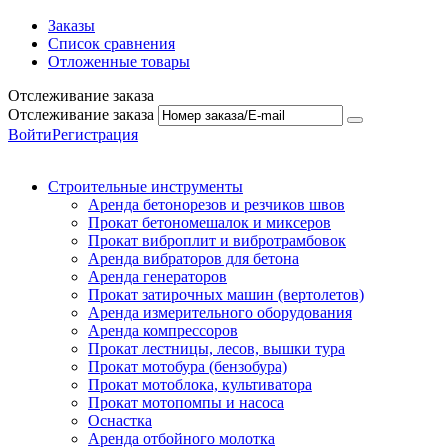
Заказы
Список сравнения
Отложенные товары
Отслеживание заказа
Отслеживание заказа
Войти
Регистрация
Строительные инструменты
Аренда бетонорезов и резчиков швов
Прокат бетономешалок и миксеров
Прокат виброплит и вибротрамбовок
Аренда вибраторов для бетона
Аренда генераторов
Прокат затирочных машин (вертолетов)
Аренда измерительного оборудования
Аренда компрессоров
Прокат лестницы, лесов, вышки тура
Прокат мотобура (бензобура)
Прокат мотоблока, культиватора
Прокат мотопомпы и насоса
Оснастка
Аренда отбойного молотка