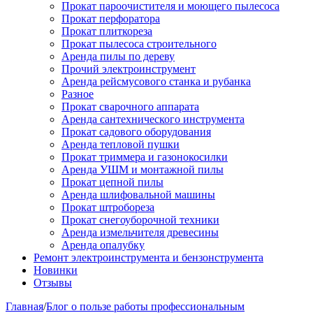
Прокат пароочистителя и моющего пылесоса
Прокат перфоратора
Прокат плиткореза
Прокат пылесоса строительного
Аренда пилы по дереву
Прочий электроинструмент
Аренда рейсмусового станка и рубанка
Разное
Прокат сварочного аппарата
Аренда сантехнического инструмента
Прокат садового оборудования
Аренда тепловой пушки
Прокат триммера и газонокосилки
Аренда УШМ и монтажной пилы
Прокат цепной пилы
Аренда шлифовальной машины
Прокат штробореза
Прокат снегоуборочной техники
Аренда измельчителя древесины
Аренда опалубку
Ремонт электроинструмента и бензонструмента
Новинки
Отзывы
Главная
/
Блог о пользе работы профессиональным