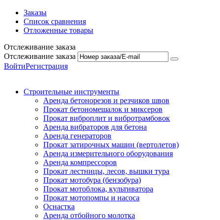
Заказы
Список сравнения
Отложенные товары
Отслеживание заказа
Отслеживание заказа
Войти
Регистрация
Строительные инструменты
Аренда бетонорезов и резчиков швов
Прокат бетономешалок и миксеров
Прокат виброплит и вибротрамбовок
Аренда вибраторов для бетона
Аренда генераторов
Прокат затирочных машин (вертолетов)
Аренда измерительного оборудования
Аренда компрессоров
Прокат лестницы, лесов, вышки тура
Прокат мотобура (бензобура)
Прокат мотоблока, культиватора
Прокат мотопомпы и насоса
Оснастка
Аренда отбойного молотка