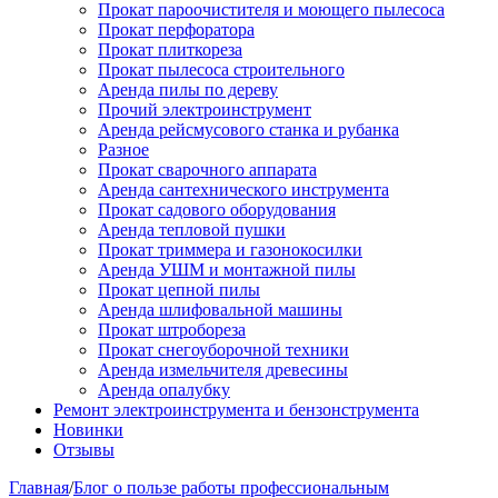
Прокат пароочистителя и моющего пылесоса
Прокат перфоратора
Прокат плиткореза
Прокат пылесоса строительного
Аренда пилы по дереву
Прочий электроинструмент
Аренда рейсмусового станка и рубанка
Разное
Прокат сварочного аппарата
Аренда сантехнического инструмента
Прокат садового оборудования
Аренда тепловой пушки
Прокат триммера и газонокосилки
Аренда УШМ и монтажной пилы
Прокат цепной пилы
Аренда шлифовальной машины
Прокат штробореза
Прокат снегоуборочной техники
Аренда измельчителя древесины
Аренда опалубку
Ремонт электроинструмента и бензонструмента
Новинки
Отзывы
Главная
/
Блог о пользе работы профессиональным