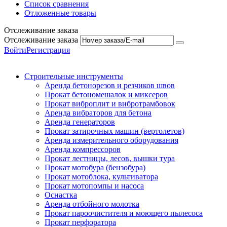
Список сравнения
Отложенные товары
Отслеживание заказа
Отслеживание заказа
Войти
Регистрация
Строительные инструменты
Аренда бетонорезов и резчиков швов
Прокат бетономешалок и миксеров
Прокат виброплит и вибротрамбовок
Аренда вибраторов для бетона
Аренда генераторов
Прокат затирочных машин (вертолетов)
Аренда измерительного оборудования
Аренда компрессоров
Прокат лестницы, лесов, вышки тура
Прокат мотобура (бензобура)
Прокат мотоблока, культиватора
Прокат мотопомпы и насоса
Оснастка
Аренда отбойного молотка
Прокат пароочистителя и моющего пылесоса
Прокат перфоратора