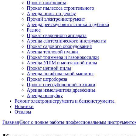
Прокат плиткореза
Прокат пылесоса строительного
Аренда пилы по дереву
Прочий электроинструмент
Аренда рейсмусового станка и рубанка
Разное
Прокат сварочного аппарата
Аренда сантехнического инструмента
Прокат садового оборудования
Аренда тепловой пушки
Прокат триммера и газонокосилки
Аренда УШМ и монтажной пилы
Прокат цепной пилы
Аренда шлифовальной машины
Прокат штробореза
Прокат снегоуборочной техники
Аренда измельчителя древесины
Аренда опалубку
Ремонт электроинструмента и бензонструмента
Новинки
Отзывы
Главная
/
Блог о пользе работы профессиональным инструменто