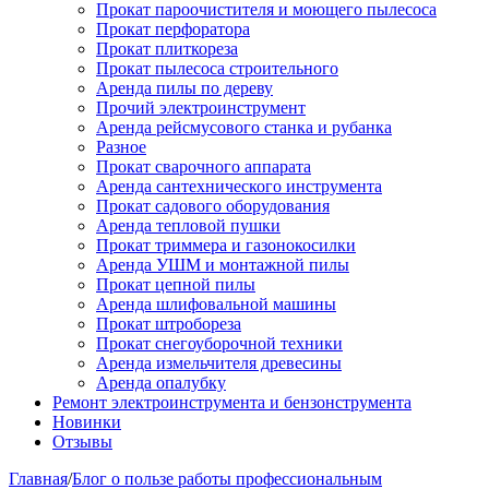
Прокат пароочистителя и моющего пылесоса
Прокат перфоратора
Прокат плиткореза
Прокат пылесоса строительного
Аренда пилы по дереву
Прочий электроинструмент
Аренда рейсмусового станка и рубанка
Разное
Прокат сварочного аппарата
Аренда сантехнического инструмента
Прокат садового оборудования
Аренда тепловой пушки
Прокат триммера и газонокосилки
Аренда УШМ и монтажной пилы
Прокат цепной пилы
Аренда шлифовальной машины
Прокат штробореза
Прокат снегоуборочной техники
Аренда измельчителя древесины
Аренда опалубку
Ремонт электроинструмента и бензонструмента
Новинки
Отзывы
Главная
/
Блог о пользе работы профессиональным