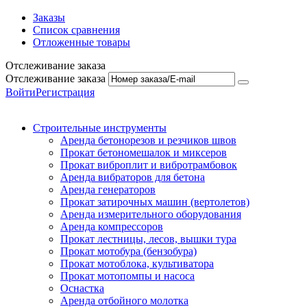
Заказы
Список сравнения
Отложенные товары
Отслеживание заказа
Отслеживание заказа
Войти
Регистрация
Строительные инструменты
Аренда бетонорезов и резчиков швов
Прокат бетономешалок и миксеров
Прокат виброплит и вибротрамбовок
Аренда вибраторов для бетона
Аренда генераторов
Прокат затирочных машин (вертолетов)
Аренда измерительного оборудования
Аренда компрессоров
Прокат лестницы, лесов, вышки тура
Прокат мотобура (бензобура)
Прокат мотоблока, культиватора
Прокат мотопомпы и насоса
Оснастка
Аренда отбойного молотка