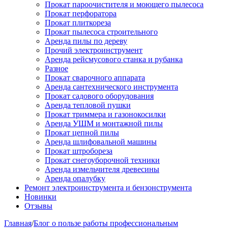
Прокат пароочистителя и моющего пылесоса
Прокат перфоратора
Прокат плиткореза
Прокат пылесоса строительного
Аренда пилы по дереву
Прочий электроинструмент
Аренда рейсмусового станка и рубанка
Разное
Прокат сварочного аппарата
Аренда сантехнического инструмента
Прокат садового оборудования
Аренда тепловой пушки
Прокат триммера и газонокосилки
Аренда УШМ и монтажной пилы
Прокат цепной пилы
Аренда шлифовальной машины
Прокат штробореза
Прокат снегоуборочной техники
Аренда измельчителя древесины
Аренда опалубку
Ремонт электроинструмента и бензонструмента
Новинки
Отзывы
Главная
/
Блог о пользе работы профессиональным