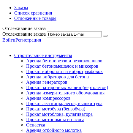
Заказы
Список сравнения
Отложенные товары
Отслеживание заказа
Отслеживание заказа
Войти
Регистрация
Строительные инструменты
Аренда бетонорезов и резчиков швов
Прокат бетономешалок и миксеров
Прокат виброплит и вибротрамбовок
Аренда вибраторов для бетона
Аренда генераторов
Прокат затирочных машин (вертолетов)
Аренда измерительного оборудования
Аренда компрессоров
Прокат лестницы, лесов, вышки тура
Прокат мотобура (бензобура)
Прокат мотоблока, культиватора
Прокат мотопомпы и насоса
Оснастка
Аренда отбойного молотка