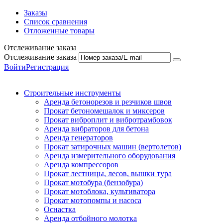
Заказы
Список сравнения
Отложенные товары
Отслеживание заказа
Отслеживание заказа
Войти
Регистрация
Строительные инструменты
Аренда бетонорезов и резчиков швов
Прокат бетономешалок и миксеров
Прокат виброплит и вибротрамбовок
Аренда вибраторов для бетона
Аренда генераторов
Прокат затирочных машин (вертолетов)
Аренда измерительного оборудования
Аренда компрессоров
Прокат лестницы, лесов, вышки тура
Прокат мотобура (бензобура)
Прокат мотоблока, культиватора
Прокат мотопомпы и насоса
Оснастка
Аренда отбойного молотка