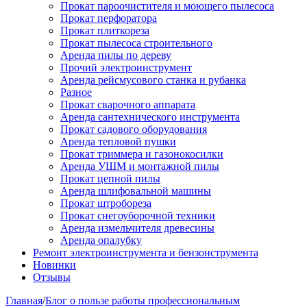
Прокат пароочистителя и моющего пылесоса
Прокат перфоратора
Прокат плиткореза
Прокат пылесоса строительного
Аренда пилы по дереву
Прочий электроинструмент
Аренда рейсмусового станка и рубанка
Разное
Прокат сварочного аппарата
Аренда сантехнического инструмента
Прокат садового оборудования
Аренда тепловой пушки
Прокат триммера и газонокосилки
Аренда УШМ и монтажной пилы
Прокат цепной пилы
Аренда шлифовальной машины
Прокат штробореза
Прокат снегоуборочной техники
Аренда измельчителя древесины
Аренда опалубку
Ремонт электроинструмента и бензонструмента
Новинки
Отзывы
Главная
/
Блог о пользе работы профессиональным