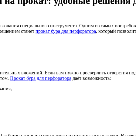
а на прокат: удобные решения 
ьзования специального инструмента. Одним из самых востребов
 решением станет
прокат бура для перфоратора
, который позволи
чительных вложений. Если вам нужно просверлить отверстия по
нтом.
Прокат бура для перфоратора
даёт возможность:
вания;
Для бетона, кирпича или камня подходят разные насадки. В сер