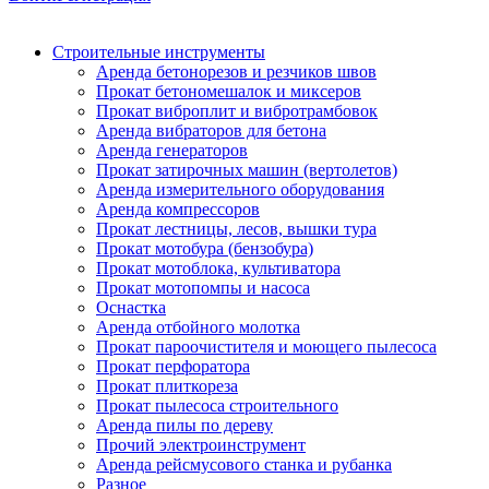
Строительные инструменты
Аренда бетонорезов и резчиков швов
Прокат бетономешалок и миксеров
Прокат виброплит и вибротрамбовок
Аренда вибраторов для бетона
Аренда генераторов
Прокат затирочных машин (вертолетов)
Аренда измерительного оборудования
Аренда компрессоров
Прокат лестницы, лесов, вышки тура
Прокат мотобура (бензобура)
Прокат мотоблока, культиватора
Прокат мотопомпы и насоса
Оснастка
Аренда отбойного молотка
Прокат пароочистителя и моющего пылесоса
Прокат перфоратора
Прокат плиткореза
Прокат пылесоса строительного
Аренда пилы по дереву
Прочий электроинструмент
Аренда рейсмусового станка и рубанка
Разное