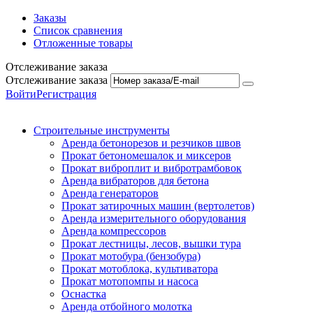
Заказы
Список сравнения
Отложенные товары
Отслеживание заказа
Отслеживание заказа
Войти
Регистрация
Строительные инструменты
Аренда бетонорезов и резчиков швов
Прокат бетономешалок и миксеров
Прокат виброплит и вибротрамбовок
Аренда вибраторов для бетона
Аренда генераторов
Прокат затирочных машин (вертолетов)
Аренда измерительного оборудования
Аренда компрессоров
Прокат лестницы, лесов, вышки тура
Прокат мотобура (бензобура)
Прокат мотоблока, культиватора
Прокат мотопомпы и насоса
Оснастка
Аренда отбойного молотка