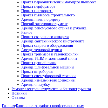
Прокат пароочистителя и моющего пылесоса
Прокат перфоратора
Прокат плиткореза
Прокат пылесоса строительного
Аренда пилы по дереву
Прочий электроинструмент
Аренда рейсмусового станка и рубанка
Разное
Прокат сварочного аппарата
Аренда сантехнического инструмента
Прокат садового оборудования
Аренда тепловой пушки
Прокат триммера и газонокосилки
Аренда УШМ и монтажной пилы
Прокат цепной пилы
Аренда шлифовальной машины
Прокат штробореза
Прокат снегоуборочной техники
Аренда измельчителя древесины
Аренда опалубку
Ремонт электроинструмента и бензонструмента
Новинки
Отзывы
Главная
/
Блог о пользе работы профессиональным