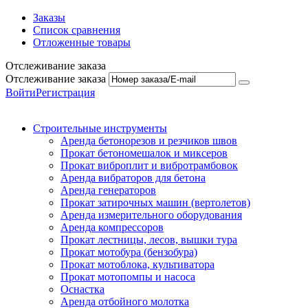
Заказы
Список сравнения
Отложенные товары
Отслеживание заказа
Отслеживание заказа
Войти
Регистрация
Строительные инструменты
Аренда бетонорезов и резчиков швов
Прокат бетономешалок и миксеров
Прокат виброплит и вибротрамбовок
Аренда вибраторов для бетона
Аренда генераторов
Прокат затирочных машин (вертолетов)
Аренда измерительного оборудования
Аренда компрессоров
Прокат лестницы, лесов, вышки тура
Прокат мотобура (бензобура)
Прокат мотоблока, культиватора
Прокат мотопомпы и насоса
Оснастка
Аренда отбойного молотка