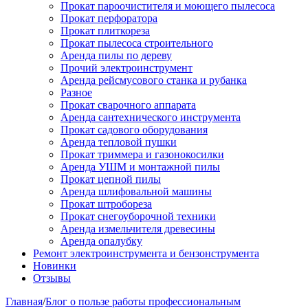
Прокат пароочистителя и моющего пылесоса
Прокат перфоратора
Прокат плиткореза
Прокат пылесоса строительного
Аренда пилы по дереву
Прочий электроинструмент
Аренда рейсмусового станка и рубанка
Разное
Прокат сварочного аппарата
Аренда сантехнического инструмента
Прокат садового оборудования
Аренда тепловой пушки
Прокат триммера и газонокосилки
Аренда УШМ и монтажной пилы
Прокат цепной пилы
Аренда шлифовальной машины
Прокат штробореза
Прокат снегоуборочной техники
Аренда измельчителя древесины
Аренда опалубку
Ремонт электроинструмента и бензонструмента
Новинки
Отзывы
Главная
/
Блог о пользе работы профессиональным