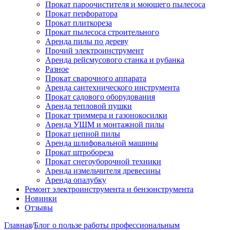
Прокат пароочистителя и моющего пылесоса
Прокат перфоратора
Прокат плиткореза
Прокат пылесоса строительного
Аренда пилы по дереву
Прочий электроинструмент
Аренда рейсмусового станка и рубанка
Разное
Прокат сварочного аппарата
Аренда сантехнического инструмента
Прокат садового оборудования
Аренда тепловой пушки
Прокат триммера и газонокосилки
Аренда УШМ и монтажной пилы
Прокат цепной пилы
Аренда шлифовальной машины
Прокат штробореза
Прокат снегоуборочной техники
Аренда измельчителя древесины
Аренда опалубку
Ремонт электроинструмента и бензонструмента
Новинки
Отзывы
Главная
/
Блог о пользе работы профессиональным