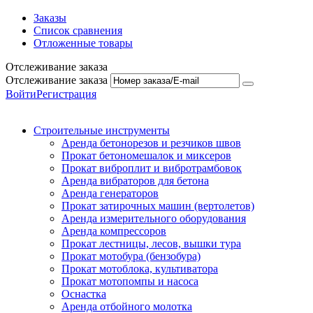
Заказы
Список сравнения
Отложенные товары
Отслеживание заказа
Отслеживание заказа
Войти
Регистрация
Строительные инструменты
Аренда бетонорезов и резчиков швов
Прокат бетономешалок и миксеров
Прокат виброплит и вибротрамбовок
Аренда вибраторов для бетона
Аренда генераторов
Прокат затирочных машин (вертолетов)
Аренда измерительного оборудования
Аренда компрессоров
Прокат лестницы, лесов, вышки тура
Прокат мотобура (бензобура)
Прокат мотоблока, культиватора
Прокат мотопомпы и насоса
Оснастка
Аренда отбойного молотка