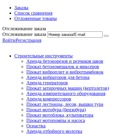
Заказы
Список сравнения
Отложенные товары
Отслеживание заказа
Отслеживание заказа
Войти
Регистрация
Строительные инструменты
Аренда бетонорезов и резчиков швов
Прокат бетономешалок и миксеров
Прокат виброплит и вибротрамбовок
Аренда вибраторов для бетона
Аренда генераторов
Прокат затирочных машин (вертолетов)
Аренда измерительного оборудования
Аренда компрессоров
Прокат лестницы, лесов, вышки тура
Прокат мотобура (бензобура)
Прокат мотоблока, культиватора
Прокат мотопомпы и насоса
Оснастка
Аренда отбойного молотка