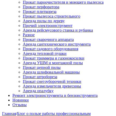
Прокат пароочистителя и моющего пылесоса
Прокат перфоратора
Прокат плиткореза
Прокат пылесоса строительного
Аренда пилы по дереву
Прочий электроинструмент
Аренда рейсмусового станка и рубанка
Разное
Прокат сварочного аппарата
Аренда сантехнического инструмента
Прокат садового оборудования
Аренда тепловой пушки
Прокат триммера и газонокосилки
Аренда УШМ и монтажной пилы
Прокат цепной пилы
Аренда шлифовальной машины
Прокат штробореза
Прокат снегоуборочной техники
Аренда измельчителя древесины
Аренда опалубку
Ремонт электроинструмента и бензонструмента
Новинки
Отзывы
Главная
/
Блог о пользе работы профессиональным