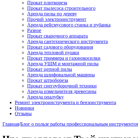
Прокат плиткореза
Прокат пылесоса строительного
Аренда пилы по дереву
Прочий электроинструмент
Аренда рейсмусового станка и рубанка
Разное
Прокат сварочного аппарата
Аренда сантехнического инструмента
Прокат садового оборудования
Аренда тепловой пушки
Прокат триммера и газонокосилки
Аренда УШМ и монтажной пилы
Прокат цепной пилы
Аренда шлифовальной машины
Прокат штробореза
Прокат снегоуборочной техники
Аренда измельчителя древесины
Аренда опалубку
Ремонт электроинструмента и бензонструмента
Новинки
Отзывы
Главная
/
Блог о пользе работы профессиональным инструменто