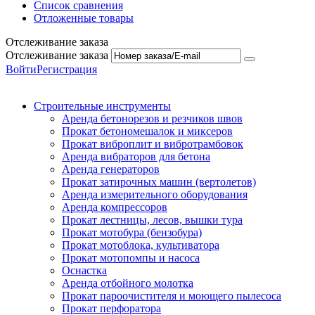
Список сравнения
Отложенные товары
Отслеживание заказа
Отслеживание заказа
Войти
Регистрация
Строительные инструменты
Аренда бетонорезов и резчиков швов
Прокат бетономешалок и миксеров
Прокат виброплит и вибротрамбовок
Аренда вибраторов для бетона
Аренда генераторов
Прокат затирочных машин (вертолетов)
Аренда измерительного оборудования
Аренда компрессоров
Прокат лестницы, лесов, вышки тура
Прокат мотобура (бензобура)
Прокат мотоблока, культиватора
Прокат мотопомпы и насоса
Оснастка
Аренда отбойного молотка
Прокат пароочистителя и моющего пылесоса
Прокат перфоратора