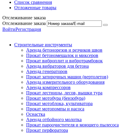
Список сравнения
Отложенные товары
Отслеживание заказа
Отслеживание заказа
Войти
Регистрация
Строительные инструменты
Аренда бетонорезов и резчиков швов
Прокат бетономешалок и миксеров
Прокат виброплит и вибротрамбовок
Аренда вибраторов для бетона
Аренда генераторов
Прокат затирочных машин (вертолетов)
Аренда измерительного оборудования
Аренда компрессоров
Прокат лестницы, лесов, вышки тура
Прокат мотобура (бензобура)
Прокат мотоблока, культиватора
Прокат мотопомпы и насоса
Оснастка
Аренда отбойного молотка
Прокат пароочистителя и моющего пылесоса
Прокат перфоратора