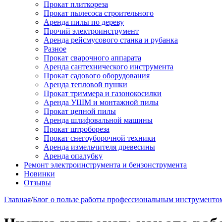
Прокат плиткореза
Прокат пылесоса строительного
Аренда пилы по дереву
Прочий электроинструмент
Аренда рейсмусового станка и рубанка
Разное
Прокат сварочного аппарата
Аренда сантехнического инструмента
Прокат садового оборудования
Аренда тепловой пушки
Прокат триммера и газонокосилки
Аренда УШМ и монтажной пилы
Прокат цепной пилы
Аренда шлифовальной машины
Прокат штробореза
Прокат снегоуборочной техники
Аренда измельчителя древесины
Аренда опалубку
Ремонт электроинструмента и бензонструмента
Новинки
Отзывы
Главная
/
Блог о пользе работы профессиональным инструменто