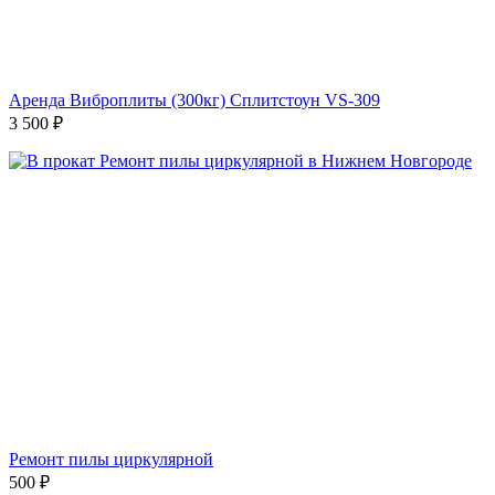
Аренда Виброплиты (300кг) Сплитстоун VS-309
3 500
₽
Ремонт пилы циркулярной
500
₽