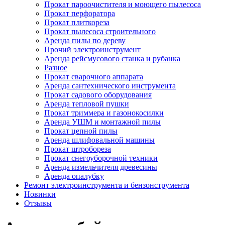
Прокат пароочистителя и моющего пылесоса
Прокат перфоратора
Прокат плиткореза
Прокат пылесоса строительного
Аренда пилы по дереву
Прочий электроинструмент
Аренда рейсмусового станка и рубанка
Разное
Прокат сварочного аппарата
Аренда сантехнического инструмента
Прокат садового оборудования
Аренда тепловой пушки
Прокат триммера и газонокосилки
Аренда УШМ и монтажной пилы
Прокат цепной пилы
Аренда шлифовальной машины
Прокат штробореза
Прокат снегоуборочной техники
Аренда измельчителя древесины
Аренда опалубку
Ремонт электроинструмента и бензонструмента
Новинки
Отзывы