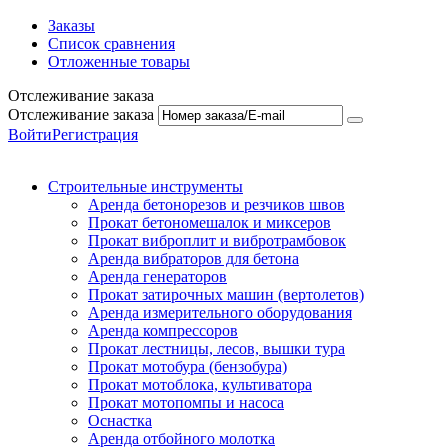
Заказы
Список сравнения
Отложенные товары
Отслеживание заказа
Отслеживание заказа
Войти
Регистрация
Строительные инструменты
Аренда бетонорезов и резчиков швов
Прокат бетономешалок и миксеров
Прокат виброплит и вибротрамбовок
Аренда вибраторов для бетона
Аренда генераторов
Прокат затирочных машин (вертолетов)
Аренда измерительного оборудования
Аренда компрессоров
Прокат лестницы, лесов, вышки тура
Прокат мотобура (бензобура)
Прокат мотоблока, культиватора
Прокат мотопомпы и насоса
Оснастка
Аренда отбойного молотка