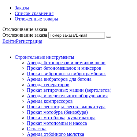
Заказы
Список сравнения
Отложенные товары
Отслеживание заказа
Отслеживание заказа
Войти
Регистрация
Строительные инструменты
Аренда бетонорезов и резчиков швов
Прокат бетономешалок и миксеров
Прокат виброплит и вибротрамбовок
Аренда вибраторов для бетона
Аренда генераторов
Прокат затирочных машин (вертолетов)
Аренда измерительного оборудования
Аренда компрессоров
Прокат лестницы, лесов, вышки тура
Прокат мотобура (бензобура)
Прокат мотоблока, культиватора
Прокат мотопомпы и насоса
Оснастка
Аренда отбойного молотка