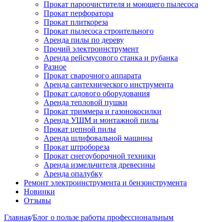
Прокат пароочистителя и моющего пылесоса
Прокат перфоратора
Прокат плиткореза
Прокат пылесоса строительного
Аренда пилы по дереву
Прочий электроинструмент
Аренда рейсмусового станка и рубанка
Разное
Прокат сварочного аппарата
Аренда сантехнического инструмента
Прокат садового оборудования
Аренда тепловой пушки
Прокат триммера и газонокосилки
Аренда УШМ и монтажной пилы
Прокат цепной пилы
Аренда шлифовальной машины
Прокат штробореза
Прокат снегоуборочной техники
Аренда измельчителя древесины
Аренда опалубку
Ремонт электроинструмента и бензонструмента
Новинки
Отзывы
Главная
/
Блог о пользе работы профессиональным