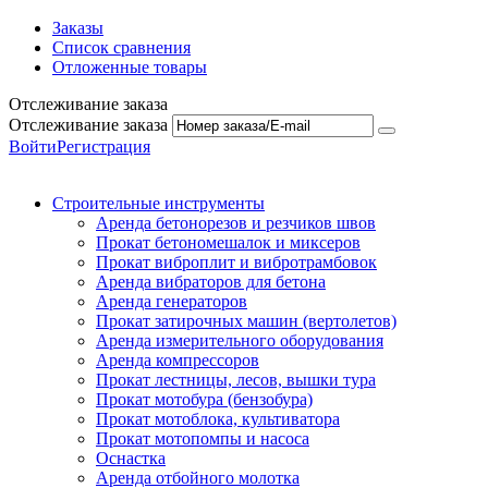
Заказы
Список сравнения
Отложенные товары
Отслеживание заказа
Отслеживание заказа
Войти
Регистрация
Строительные инструменты
Аренда бетонорезов и резчиков швов
Прокат бетономешалок и миксеров
Прокат виброплит и вибротрамбовок
Аренда вибраторов для бетона
Аренда генераторов
Прокат затирочных машин (вертолетов)
Аренда измерительного оборудования
Аренда компрессоров
Прокат лестницы, лесов, вышки тура
Прокат мотобура (бензобура)
Прокат мотоблока, культиватора
Прокат мотопомпы и насоса
Оснастка
Аренда отбойного молотка