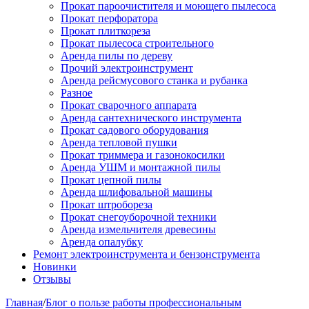
Прокат пароочистителя и моющего пылесоса
Прокат перфоратора
Прокат плиткореза
Прокат пылесоса строительного
Аренда пилы по дереву
Прочий электроинструмент
Аренда рейсмусового станка и рубанка
Разное
Прокат сварочного аппарата
Аренда сантехнического инструмента
Прокат садового оборудования
Аренда тепловой пушки
Прокат триммера и газонокосилки
Аренда УШМ и монтажной пилы
Прокат цепной пилы
Аренда шлифовальной машины
Прокат штробореза
Прокат снегоуборочной техники
Аренда измельчителя древесины
Аренда опалубку
Ремонт электроинструмента и бензонструмента
Новинки
Отзывы
Главная
/
Блог о пользе работы профессиональным