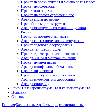
Прокат пароочистителя и моющего пылесоса
Прокат перфоратора
Прокат плиткореза
Прокат пылесоса строительного
Аренда пилы по дереву
Прочий электроинструмент
Аренда рейсмусового станка и рубанка
Разное
Прокат сварочного аппарата
Аренда сантехнического инструмента
Прокат садового оборудования
Аренда тепловой пушки
Прокат триммера и газонокосилки
Аренда УШМ и монтажной пилы
Прокат цепной пилы
Аренда шлифовальной машины
Прокат штробореза
Прокат снегоуборочной техники
Аренда измельчителя древесины
Аренда опалубку
Ремонт электроинструмента и бензонструмента
Новинки
Отзывы
Главная
/
Блог о пользе работы профессиональным