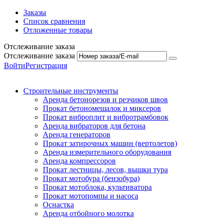
Заказы
Список сравнения
Отложенные товары
Отслеживание заказа
Отслеживание заказа
Войти
Регистрация
Строительные инструменты
Аренда бетонорезов и резчиков швов
Прокат бетономешалок и миксеров
Прокат виброплит и вибротрамбовок
Аренда вибраторов для бетона
Аренда генераторов
Прокат затирочных машин (вертолетов)
Аренда измерительного оборудования
Аренда компрессоров
Прокат лестницы, лесов, вышки тура
Прокат мотобура (бензобура)
Прокат мотоблока, культиватора
Прокат мотопомпы и насоса
Оснастка
Аренда отбойного молотка