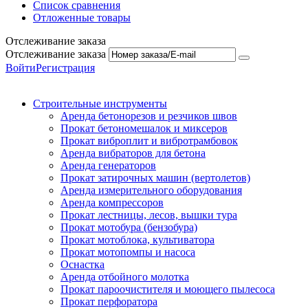
Список сравнения
Отложенные товары
Отслеживание заказа
Отслеживание заказа
Войти
Регистрация
Строительные инструменты
Аренда бетонорезов и резчиков швов
Прокат бетономешалок и миксеров
Прокат виброплит и вибротрамбовок
Аренда вибраторов для бетона
Аренда генераторов
Прокат затирочных машин (вертолетов)
Аренда измерительного оборудования
Аренда компрессоров
Прокат лестницы, лесов, вышки тура
Прокат мотобура (бензобура)
Прокат мотоблока, культиватора
Прокат мотопомпы и насоса
Оснастка
Аренда отбойного молотка
Прокат пароочистителя и моющего пылесоса
Прокат перфоратора