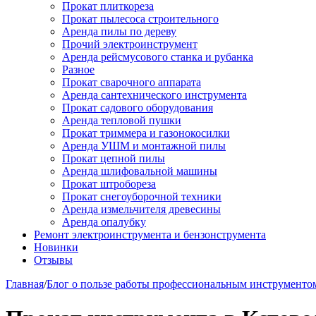
Прокат плиткореза
Прокат пылесоса строительного
Аренда пилы по дереву
Прочий электроинструмент
Аренда рейсмусового станка и рубанка
Разное
Прокат сварочного аппарата
Аренда сантехнического инструмента
Прокат садового оборудования
Аренда тепловой пушки
Прокат триммера и газонокосилки
Аренда УШМ и монтажной пилы
Прокат цепной пилы
Аренда шлифовальной машины
Прокат штробореза
Прокат снегоуборочной техники
Аренда измельчителя древесины
Аренда опалубку
Ремонт электроинструмента и бензонструмента
Новинки
Отзывы
Главная
/
Блог о пользе работы профессиональным инструменто