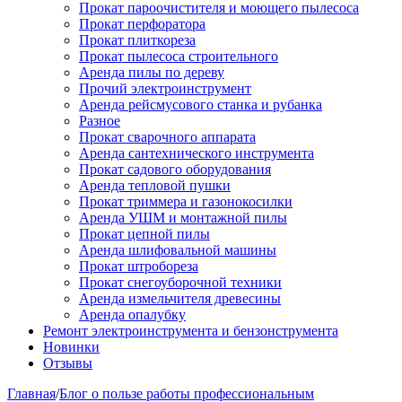
Прокат пароочистителя и моющего пылесоса
Прокат перфоратора
Прокат плиткореза
Прокат пылесоса строительного
Аренда пилы по дереву
Прочий электроинструмент
Аренда рейсмусового станка и рубанка
Разное
Прокат сварочного аппарата
Аренда сантехнического инструмента
Прокат садового оборудования
Аренда тепловой пушки
Прокат триммера и газонокосилки
Аренда УШМ и монтажной пилы
Прокат цепной пилы
Аренда шлифовальной машины
Прокат штробореза
Прокат снегоуборочной техники
Аренда измельчителя древесины
Аренда опалубку
Ремонт электроинструмента и бензонструмента
Новинки
Отзывы
Главная
/
Блог о пользе работы профессиональным