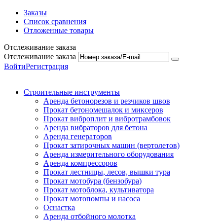
Заказы
Список сравнения
Отложенные товары
Отслеживание заказа
Отслеживание заказа
Войти
Регистрация
Строительные инструменты
Аренда бетонорезов и резчиков швов
Прокат бетономешалок и миксеров
Прокат виброплит и вибротрамбовок
Аренда вибраторов для бетона
Аренда генераторов
Прокат затирочных машин (вертолетов)
Аренда измерительного оборудования
Аренда компрессоров
Прокат лестницы, лесов, вышки тура
Прокат мотобура (бензобура)
Прокат мотоблока, культиватора
Прокат мотопомпы и насоса
Оснастка
Аренда отбойного молотка