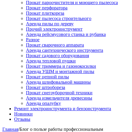
Прокат пароочистителя и моющего пылесоса
Прокат перфоратора
Прокат плиткореза
Прокат пылесоса строительного
Аренда пилы по дереву
Прочий электроинструмент
Аренда рейсмусового станка и рубанка
Разное
Прокат сварочного аппарата
Аренда сантехнического инструмента
Прокат садового оборудования
Аренда тепловой пушки
Прокат триммера и газонокосилки
Аренда УШМ и монтажной пилы
Прокат цепной пилы
Аренда шлифовальной машины
Прокат штробореза
Прокат снегоуборочной техники
Аренда измельчителя древесины
Аренда опалубку
Ремонт электроинструмента и бензонструмента
Новинки
Отзывы
Главная
/
Блог о пользе работы профессиональным