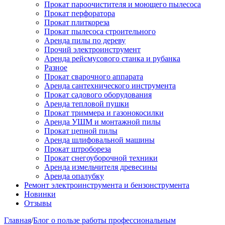
Прокат пароочистителя и моющего пылесоса
Прокат перфоратора
Прокат плиткореза
Прокат пылесоса строительного
Аренда пилы по дереву
Прочий электроинструмент
Аренда рейсмусового станка и рубанка
Разное
Прокат сварочного аппарата
Аренда сантехнического инструмента
Прокат садового оборудования
Аренда тепловой пушки
Прокат триммера и газонокосилки
Аренда УШМ и монтажной пилы
Прокат цепной пилы
Аренда шлифовальной машины
Прокат штробореза
Прокат снегоуборочной техники
Аренда измельчителя древесины
Аренда опалубку
Ремонт электроинструмента и бензонструмента
Новинки
Отзывы
Главная
/
Блог о пользе работы профессиональным