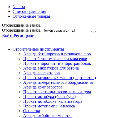
Заказы
Список сравнения
Отложенные товары
Отслеживание заказа
Отслеживание заказа
Войти
Регистрация
Строительные инструменты
Аренда бетонорезов и резчиков швов
Прокат бетономешалок и миксеров
Прокат виброплит и вибротрамбовок
Аренда вибраторов для бетона
Аренда генераторов
Прокат затирочных машин (вертолетов)
Аренда измерительного оборудования
Аренда компрессоров
Прокат лестницы, лесов, вышки тура
Прокат мотобура (бензобура)
Прокат мотоблока, культиватора
Прокат мотопомпы и насоса
Оснастка
Аренда отбойного молотка