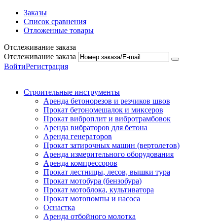
Заказы
Список сравнения
Отложенные товары
Отслеживание заказа
Отслеживание заказа
Войти
Регистрация
Строительные инструменты
Аренда бетонорезов и резчиков швов
Прокат бетономешалок и миксеров
Прокат виброплит и вибротрамбовок
Аренда вибраторов для бетона
Аренда генераторов
Прокат затирочных машин (вертолетов)
Аренда измерительного оборудования
Аренда компрессоров
Прокат лестницы, лесов, вышки тура
Прокат мотобура (бензобура)
Прокат мотоблока, культиватора
Прокат мотопомпы и насоса
Оснастка
Аренда отбойного молотка