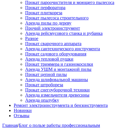
Прокат пароочистителя и моющего пылесоса
Прокат перфоратора
Прокат плиткореза
Прокат пылесоса строительного
Аренда пилы по дереву
Прочий электроинструмент
Аренда рейсмусового станка и рубанка
Разное
Прокат сварочного аппарата
Аренда сантехнического инструмента
Прокат садового оборудования
Аренда тепловой пушки
Прокат триммера и газонокосилки
Аренда УШМ и монтажной пилы
Прокат цепной пилы
Аренда шлифовальной машины
Прокат штробореза
Прокат снегоуборочной техники
Аренда измельчителя древесины
Аренда опалубку
Ремонт электроинструмента и бензонструмента
Новинки
Отзывы
Главная
/
Блог о пользе работы профессиональным