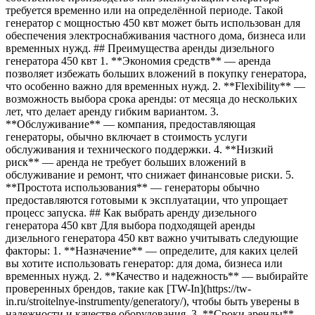
требуется временно или на определённой периоде. Такой
генератор с мощностью 450 квт может быть использован для
обеспечения электроснабживания частного дома, бизнеса или
временных нужд. ## Преимущества аренды дизельного
генератора 450 квт 1. **Экономия средств** — аренда
позволяет избежать больших вложений в покупку генератора,
что особенно важно для временных нужд. 2. **Flexibility** —
возможность выбора срока аренды: от месяца до нескольких
лет, что делает аренду гибким вариантом. 3.
**Обслуживание** — компания, предоставляющая
генераторы, обычно включает в стоимость услуги
обслуживания и технического поддержки. 4. **Низкий
риск** — аренда не требует больших вложений в
обслуживание и ремонт, что снижает финансовые риски. 5.
**Простота использования** — генераторы обычно
предоставляются готовыми к эксплуатации, что упрощает
процесс запуска. ## Как выбрать аренду дизельного
генератора 450 квт Для выбора подходящей аренды
дизельного генератора 450 квт важно учитывать следующие
факторы: 1. **Назначение** — определите, для каких целей
вы хотите использовать генератор: для дома, бизнеса или
временных нужд. 2. **Качество и надежность** — выбирайте
проверенных брендов, такие как [TW-In](https://tw-
in.ru/stroitelnye-instrumenty/generatory/), чтобы быть уверены в
надежности и качестве оборудования. 3. **Сроки аренды** —