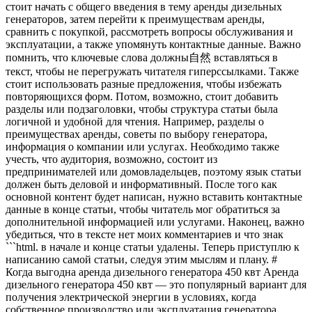
стоит начать с общего введения в тему аренды дизельных
генераторов, затем перейти к преимуществам аренды,
сравнить с покупкой, рассмотреть вопросы обслуживания и
эксплуатации, а также упомянуть контактные данные. Важно
помнить, что ключевые слова должны自然 вставляться в
текст, чтобы не перегружать читателя гиперссылками. Также
стоит использовать разные предложения, чтобы избежать
повторяющихся форм. Потом, возможно, стоит добавить
разделы или подзаголовки, чтобы структура статьи была
логичной и удобной для чтения. Например, разделы о
преимуществах аренды, советы по выбору генератора,
информация о компании или услугах. Необходимо также
учесть, что аудитория, возможно, состоит из
предпринимателей или домовладельцев, поэтому язык статьи
должен быть деловой и информативный. После того как
основной контент будет написан, нужно вставить контактные
данные в конце статьи, чтобы читатель мог обратиться за
дополнительной информацией или услугами. Наконец, важно
убедиться, что в тексте нет моих комментариев и что знак
```html. в начале и конце статьи удалены. Теперь приступлю к
написанию самой статьи, следуя этим мыслям и плану. #
Когда выгодна аренда дизельного генератора 450 квт Аренда
дизельного генератора 450 квт — это популярный вариант для
получения электрической энергии в условиях, когда
собственное производство или эксплуатация генератора