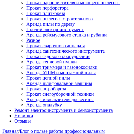
Прокат пароочистителя и моющего пылесоса
Прокат перфоратора
Прокат плиткореза
Прокат пылесоса строительного
Аренда пилы по дереву
Прочий электроинструмент
Аренда рейсмусового станка и рубанка
Разное
Прокат сварочного аппарата
Аренда сантехнического инструмента
Прокат садового оборудования
Аренда тепловой пушки
Прокат триммера и газонокосилки
Аренда УШМ и монтажной пилы
Прокат цепной пилы
Аренда шлифовальной машины
Прокат штробореза
Прокат снегоуборочной техники
Аренда измельчителя древесины
Аренда опалубку
Ремонт электроинструмента и бензонструмента
Новинки
Отзывы
Главная
/
Блог о пользе работы профессиональным