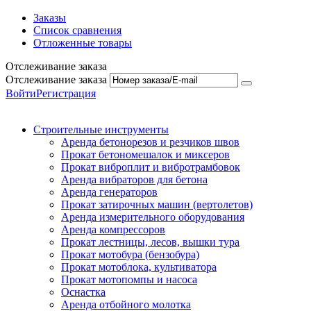
Заказы
Список сравнения
Отложенные товары
Отслеживание заказа
Отслеживание заказа
Войти
Регистрация
Строительные инструменты
Аренда бетонорезов и резчиков швов
Прокат бетономешалок и миксеров
Прокат виброплит и вибротрамбовок
Аренда вибраторов для бетона
Аренда генераторов
Прокат затирочных машин (вертолетов)
Аренда измерительного оборудования
Аренда компрессоров
Прокат лестницы, лесов, вышки тура
Прокат мотобура (бензобура)
Прокат мотоблока, культиватора
Прокат мотопомпы и насоса
Оснастка
Аренда отбойного молотка