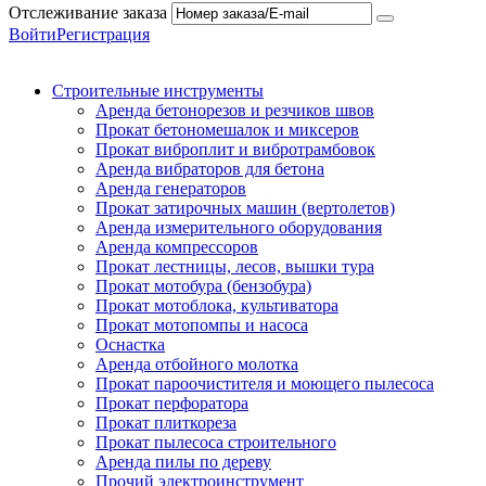
Отслеживание заказа
Войти
Регистрация
Строительные инструменты
Аренда бетонорезов и резчиков швов
Прокат бетономешалок и миксеров
Прокат виброплит и вибротрамбовок
Аренда вибраторов для бетона
Аренда генераторов
Прокат затирочных машин (вертолетов)
Аренда измерительного оборудования
Аренда компрессоров
Прокат лестницы, лесов, вышки тура
Прокат мотобура (бензобура)
Прокат мотоблока, культиватора
Прокат мотопомпы и насоса
Оснастка
Аренда отбойного молотка
Прокат пароочистителя и моющего пылесоса
Прокат перфоратора
Прокат плиткореза
Прокат пылесоса строительного
Аренда пилы по дереву
Прочий электроинструмент