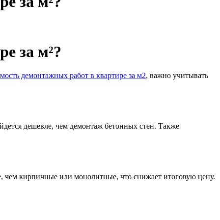
е за м²?
е за м²?
мость демонтажных работ в квартире за м2
, важно учитывать
йдется дешевле, чем демонтаж бетонных стен. Также
, чем кирпичные или монолитные, что снижает итоговую цену.