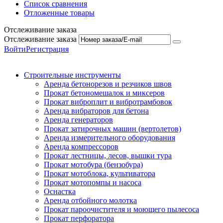
Список сравнения
Отложенные товары
Отслеживание заказа
Отслеживание заказа
Войти
Регистрация
Строительные инструменты
Аренда бетонорезов и резчиков швов
Прокат бетономешалок и миксеров
Прокат виброплит и вибротрамбовок
Аренда вибраторов для бетона
Аренда генераторов
Прокат затирочных машин (вертолетов)
Аренда измерительного оборудования
Аренда компрессоров
Прокат лестницы, лесов, вышки тура
Прокат мотобура (бензобура)
Прокат мотоблока, культиватора
Прокат мотопомпы и насоса
Оснастка
Аренда отбойного молотка
Прокат пароочистителя и моющего пылесоса
Прокат перфоратора