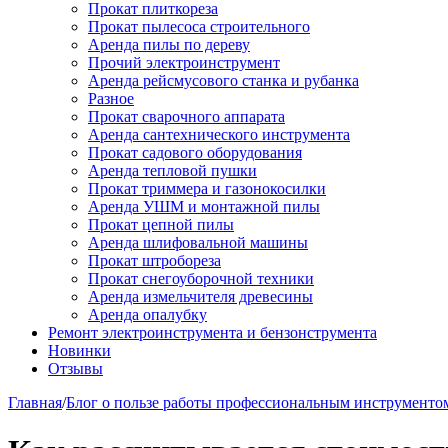
Прокат плиткореза
Прокат пылесоса строительного
Аренда пилы по дереву
Прочий электроинструмент
Аренда рейсмусового станка и рубанка
Разное
Прокат сварочного аппарата
Аренда сантехнического инструмента
Прокат садового оборудования
Аренда тепловой пушки
Прокат триммера и газонокосилки
Аренда УШМ и монтажной пилы
Прокат цепной пилы
Аренда шлифовальной машины
Прокат штробореза
Прокат снегоуборочной техники
Аренда измельчителя древесины
Аренда опалубку
Ремонт электроинструмента и бензонструмента
Новинки
Отзывы
Главная
/
Блог о пользе работы профессиональным инструменто