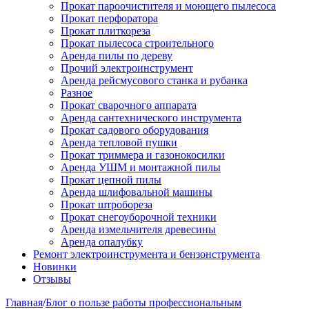
Прокат пароочистителя и моющего пылесоса
Прокат перфоратора
Прокат плиткореза
Прокат пылесоса строительного
Аренда пилы по дереву
Прочий электроинструмент
Аренда рейсмусового станка и рубанка
Разное
Прокат сварочного аппарата
Аренда сантехнического инструмента
Прокат садового оборудования
Аренда тепловой пушки
Прокат триммера и газонокосилки
Аренда УШМ и монтажной пилы
Прокат цепной пилы
Аренда шлифовальной машины
Прокат штробореза
Прокат снегоуборочной техники
Аренда измельчителя древесины
Аренда опалубку
Ремонт электроинструмента и бензонструмента
Новинки
Отзывы
Главная
/
Блог о пользе работы профессиональным