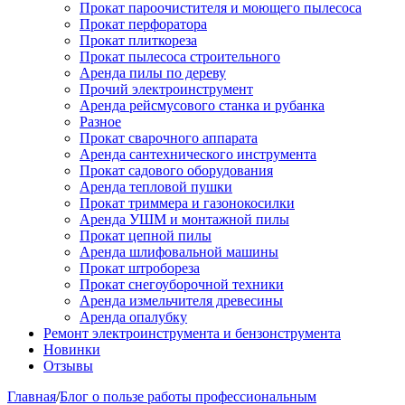
Прокат пароочистителя и моющего пылесоса
Прокат перфоратора
Прокат плиткореза
Прокат пылесоса строительного
Аренда пилы по дереву
Прочий электроинструмент
Аренда рейсмусового станка и рубанка
Разное
Прокат сварочного аппарата
Аренда сантехнического инструмента
Прокат садового оборудования
Аренда тепловой пушки
Прокат триммера и газонокосилки
Аренда УШМ и монтажной пилы
Прокат цепной пилы
Аренда шлифовальной машины
Прокат штробореза
Прокат снегоуборочной техники
Аренда измельчителя древесины
Аренда опалубку
Ремонт электроинструмента и бензонструмента
Новинки
Отзывы
Главная
/
Блог о пользе работы профессиональным