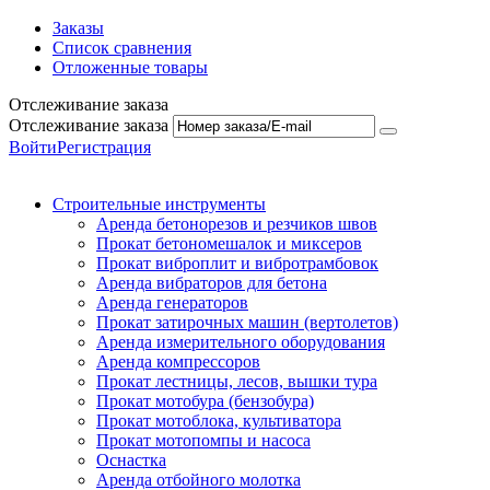
Заказы
Список сравнения
Отложенные товары
Отслеживание заказа
Отслеживание заказа
Войти
Регистрация
Строительные инструменты
Аренда бетонорезов и резчиков швов
Прокат бетономешалок и миксеров
Прокат виброплит и вибротрамбовок
Аренда вибраторов для бетона
Аренда генераторов
Прокат затирочных машин (вертолетов)
Аренда измерительного оборудования
Аренда компрессоров
Прокат лестницы, лесов, вышки тура
Прокат мотобура (бензобура)
Прокат мотоблока, культиватора
Прокат мотопомпы и насоса
Оснастка
Аренда отбойного молотка